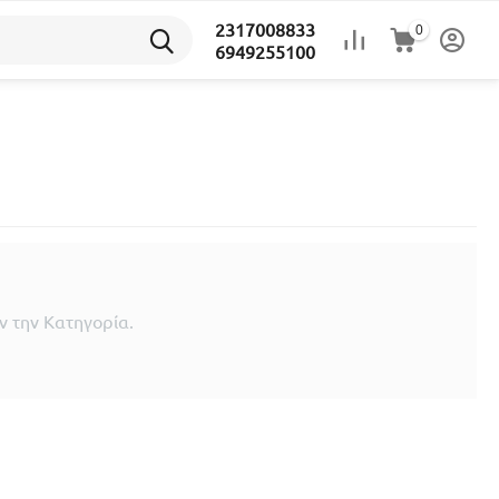
2317008833
0
6949255100
 την Κατηγορία.