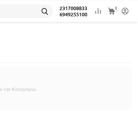
2317008833
0
6949255100
 την Κατηγορία.